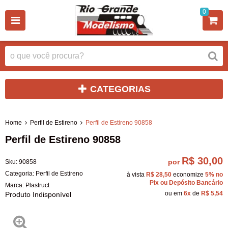
0
CATEGORIAS
Home
Perfil de Estireno
Perfil de Estireno 90858
Perfil de Estireno 90858
R$ 30,00
por
Sku:
90858
Categoria:
Perfil de Estireno
à vista
R$ 28,50
economize
5%
no
Pix ou Depósito Bancário
Marca:
Plastruct
ou em
6x
de
R$ 5,54
Produto Indisponível