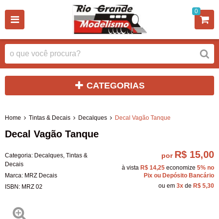
0
CATEGORIAS
Home
Tintas & Decais
Decalques
Decal Vagão Tanque
Decal Vagão Tanque
R$ 15,00
por
Categoria:
Decalques
,
Tintas &
Decais
à vista
R$ 14,25
economize
5%
no
Marca:
MRZ Decais
Pix ou Depósito Bancário
ou em
3x
de
R$ 5,30
ISBN:
MRZ 02