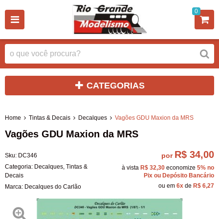
0
CATEGORIAS
Home
Tintas & Decais
Decalques
Vagões GDU Maxion da MRS
Vagões GDU Maxion da MRS
R$ 34,00
por
Sku:
DC346
Categoria:
Decalques
,
Tintas &
à vista
R$ 32,30
economize
5%
no
Decais
Pix ou Depósito Bancário
ou em
6x
de
R$ 6,27
Marca:
Decalques do Carlão