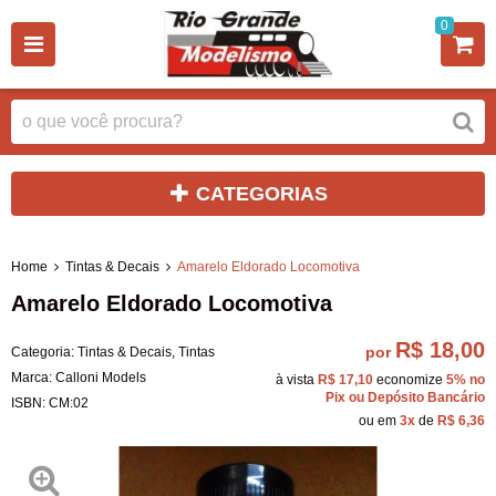
0
CATEGORIAS
Home
Tintas & Decais
Amarelo Eldorado Locomotiva
Amarelo Eldorado Locomotiva
R$ 18,00
por
Categoria:
Tintas & Decais
,
Tintas
Marca:
Calloni Models
à vista
R$ 17,10
economize
5%
no
Pix ou Depósito Bancário
ISBN:
CM:02
ou em
3x
de
R$ 6,36