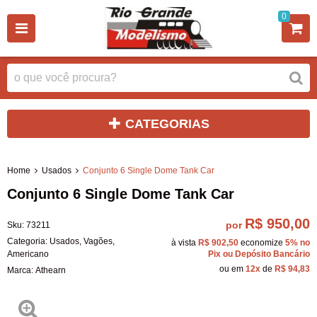
0
CATEGORIAS
Home
Usados
Conjunto 6 Single Dome Tank Car
Conjunto 6 Single Dome Tank Car
R$ 950,00
por
Sku:
73211
Categoria:
Usados
,
Vagões
,
à vista
R$ 902,50
economize
5%
no
Americano
Pix ou Depósito Bancário
ou em
12x
de
R$ 94,83
Marca:
Athearn