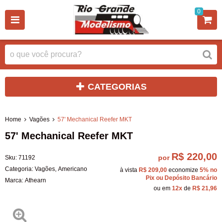
0
CATEGORIAS
Home
Vagões
57' Mechanical Reefer MKT
57' Mechanical Reefer MKT
R$ 220,00
por
Sku:
71192
Categoria:
Vagões
,
Americano
à vista
R$ 209,00
economize
5%
no
Pix ou Depósito Bancário
Marca:
Athearn
ou em
12x
de
R$ 21,96