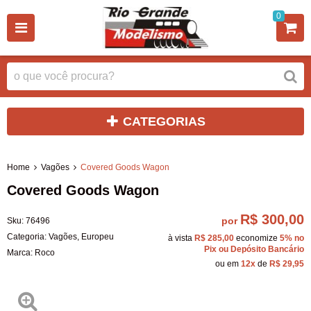
0
CATEGORIAS
Home
Vagões
Covered Goods Wagon
Covered Goods Wagon
R$ 300,00
por
Sku:
76496
Categoria:
Vagões
,
Europeu
à vista
R$ 285,00
economize
5%
no
Pix ou Depósito Bancário
Marca:
Roco
ou em
12x
de
R$ 29,95