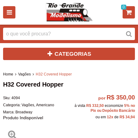
0
CATEGORIAS
Home
Vagões
H32 Covered Hopper
H32 Covered Hopper
R$ 350,00
por
Sku:
4094
Categoria:
Vagões
,
Americano
à vista
R$ 332,50
economize
5%
no
Pix ou Depósito Bancário
Marca:
Broadway
ou em
12x
de
R$ 34,94
Produto Indisponível