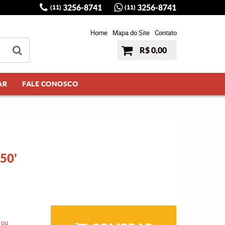
3256-8741
3256-8741
(11)
(11)
Home
Mapa do Site
Contato
R$ 0,00
AR
FALE CONOSCO
50'
 ou