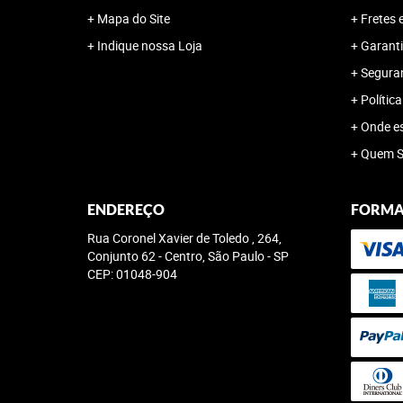
Mapa do Site
Fretes 
Indique nossa Loja
Garanti
Segura
Polític
Onde e
Quem 
ENDEREÇO
FORMA
Rua Coronel Xavier de Toledo , 264,
Conjunto 62
-
Centro, São Paulo
-
SP
CEP: 01048-904