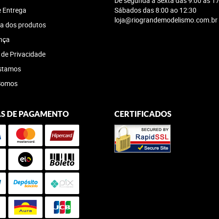
De segunda a Sexta das 9:00 ás 17
e Entrega
Sábados das 8:00 ao 12:30
loja@riograndemodelismo.com.br
a dos produtos
nça
a de Privacidade
stamos
Somos
S DE PAGAMENTO
CERTIFICADOS