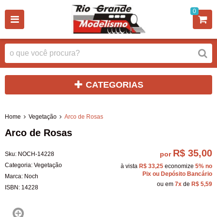
0
CATEGORIAS
Home
Vegetação
Arco de Rosas
Arco de Rosas
R$ 35,00
por
Sku:
NOCH-14228
Categoria:
Vegetação
à vista
R$ 33,25
economize
5%
no
Pix ou Depósito Bancário
Marca:
Noch
ou em
7x
de
R$ 5,59
ISBN:
14228