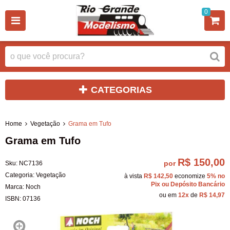
0
CATEGORIAS
Home
Vegetação
Grama em Tufo
Grama em Tufo
R$ 150,00
por
Sku:
NC7136
Categoria:
Vegetação
à vista
R$ 142,50
economize
5%
no
Pix ou Depósito Bancário
Marca:
Noch
ou em
12x
de
R$ 14,97
ISBN:
07136