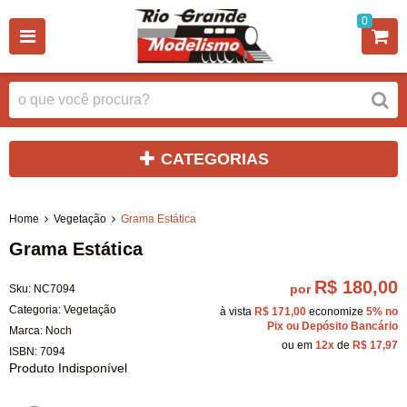
0
CATEGORIAS
Home
Vegetação
Grama Estática
Grama Estática
R$ 180,00
por
Sku:
NC7094
Categoria:
Vegetação
à vista
R$ 171,00
economize
5%
no
Pix ou Depósito Bancário
Marca:
Noch
ou em
12x
de
R$ 17,97
ISBN:
7094
Produto Indisponível