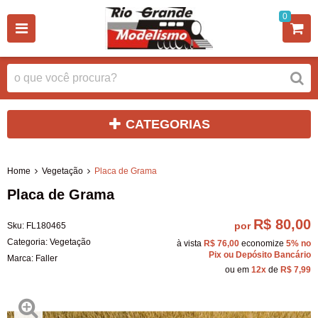
0
CATEGORIAS
Home
Vegetação
Placa de Grama
Placa de Grama
R$ 80,00
por
Sku:
FL180465
Categoria:
Vegetação
à vista
R$ 76,00
economize
5%
no
Pix ou Depósito Bancário
Marca:
Faller
ou em
12x
de
R$ 7,99