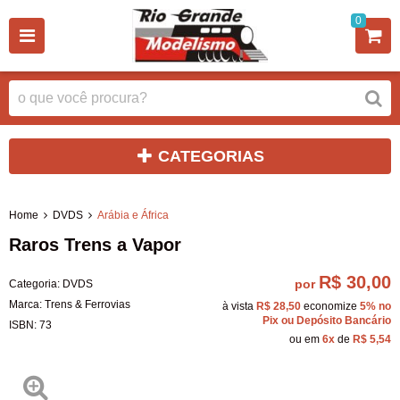
0
CATEGORIAS
Home
DVDS
Arábia e África
Raros Trens a Vapor
R$ 30,00
por
Categoria:
DVDS
Marca:
Trens & Ferrovias
à vista
R$ 28,50
economize
5%
no
Pix ou Depósito Bancário
ISBN:
73
ou em
6x
de
R$ 5,54