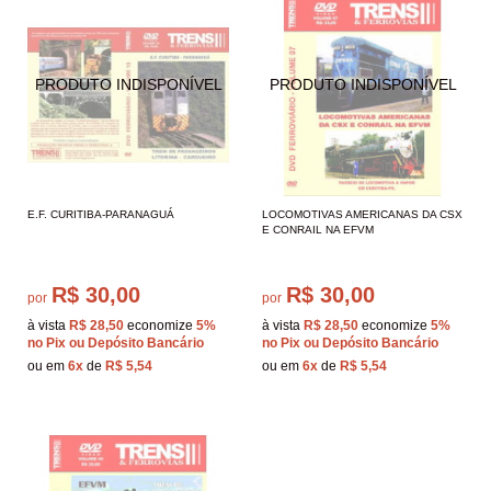
E.F. CURITIBA-PARANAGUÁ
LOCOMOTIVAS AMERICANAS DA CSX
E CONRAIL NA EFVM
R$ 30,00
R$ 30,00
por
por
à vista
R$ 28,50
economize
5%
à vista
R$ 28,50
economize
5%
no Pix ou Depósito Bancário
no Pix ou Depósito Bancário
ou em
6x
de
R$ 5,54
ou em
6x
de
R$ 5,54