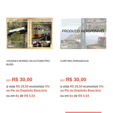
VIAGEM A BORDO DA AUTOMOTRIZ
CURITIBA-PARANAGUA
BUDD
R$ 30,00
R$ 30,00
por
por
à vista
R$ 28,50
economize
5%
à vista
R$ 28,50
economize
5%
no Pix ou Depósito Bancário
no Pix ou Depósito Bancário
ou em
6x
de
R$ 5,54
ou em
6x
de
R$ 5,54