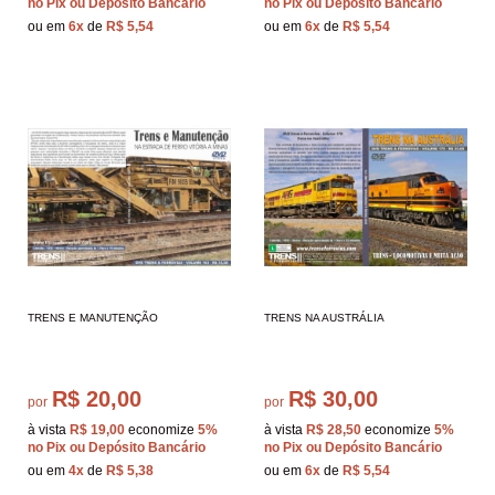
no Pix ou Depósito Bancário
no Pix ou Depósito Bancário
ou em
6x
de
R$ 5,54
ou em
6x
de
R$ 5,54
TRENS E MANUTENÇÃO
TRENS NA AUSTRÁLIA
R$ 20,00
R$ 30,00
por
por
à vista
R$ 19,00
economize
5%
à vista
R$ 28,50
economize
5%
no Pix ou Depósito Bancário
no Pix ou Depósito Bancário
ou em
4x
de
R$ 5,38
ou em
6x
de
R$ 5,54