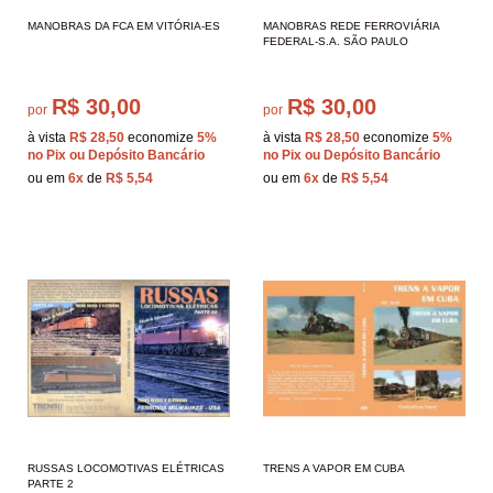
MANOBRAS DA FCA EM VITÓRIA-ES
MANOBRAS REDE FERROVIÁRIA
FEDERAL-S.A. SÃO PAULO
R$ 30,00
R$ 30,00
por
por
à vista
R$ 28,50
economize
5%
à vista
R$ 28,50
economize
5%
no Pix ou Depósito Bancário
no Pix ou Depósito Bancário
ou em
6x
de
R$ 5,54
ou em
6x
de
R$ 5,54
RUSSAS LOCOMOTIVAS ELÉTRICAS
TRENS A VAPOR EM CUBA
PARTE 2