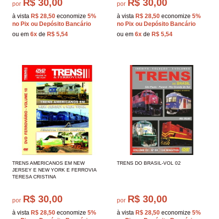
R$ 30,00
R$ 30,00
por
por
à vista
R$ 28,50
economize
5%
à vista
R$ 28,50
economize
5%
no Pix ou Depósito Bancário
no Pix ou Depósito Bancário
ou em
6x
de
R$ 5,54
ou em
6x
de
R$ 5,54
TRENS AMERICANOS EM NEW
TRENS DO BRASIL-VOL 02
JERSEY E NEW YORK E FERROVIA
TERESA CRISTINA
R$ 30,00
R$ 30,00
por
por
à vista
R$ 28,50
economize
5%
à vista
R$ 28,50
economize
5%