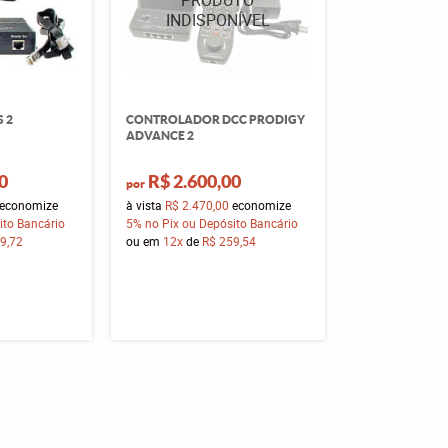
 2
CONTROLADOR DCC PRODIGY
ADVANCE 2
0
R$ 2.600,00
por
economize
à vista
R$ 2.470,00
economize
ito Bancário
5%
no Pix ou Depósito Bancário
9,72
ou em
12x
de
R$ 259,54