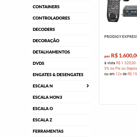
CONTAINERS
CONTROLADORES
DECODERS
PRODIGY EXPRESS
DECORAÇÃO
DETALHAMENTOS
R$ 1.600,0
por
à vista
R$ 1.520,00
DVDS
5%
no Pix ou Depós
ou em
12x
de
R$ 15
ENGATES & DESENGATES
ESCALA N
ESCALA HON3
ESCALA O
ESCALA Z
FERRAMENTAS