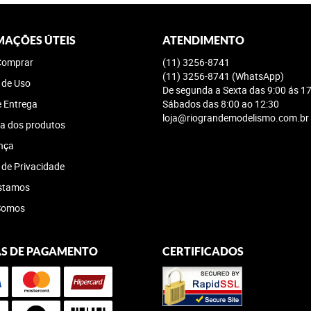
MAÇÕES ÚTEIS
ATENDIMENTO
omprar
(11)
3256-8741
(11)
3256-8741
(WhatsApp)
 de Uso
De segunda a Sexta das 9:00 ás 17
e Entrega
Sábados das 8:00 ao 12:30
loja@riograndemodelismo.com.br
a dos produtos
nça
a de Privacidade
stamos
Somos
S DE PAGAMENTO
CERTIFICADOS