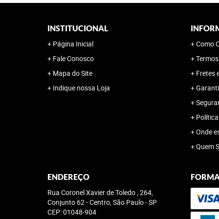
INSTITUCIONAL
INFOR
Página Inicial
Como C
Fale Conosco
Termos
Mapa do Site
Fretes 
Indique nossa Loja
Garanti
Segura
Polític
Onde e
Quem 
ENDEREÇO
FORMA
Rua Coronel Xavier de Toledo , 264,
Conjunto 62
-
Centro, São Paulo
-
SP
CEP: 01048-904