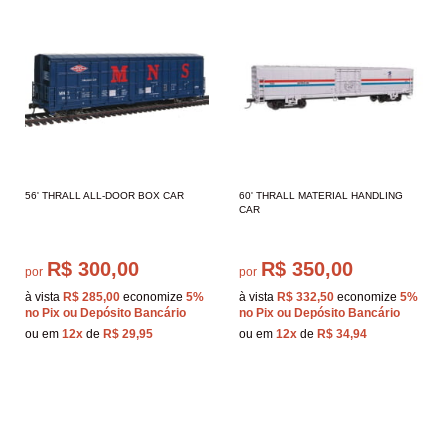
56' THRALL ALL-DOOR BOX CAR
60' THRALL MATERIAL HANDLING
CAR
R$ 300,00
R$ 350,00
por
por
à vista
R$ 285,00
economize
5%
à vista
R$ 332,50
economize
5%
no Pix ou Depósito Bancário
no Pix ou Depósito Bancário
ou em
12x
de
R$ 29,95
ou em
12x
de
R$ 34,94