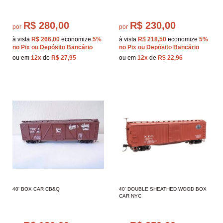
R$ 280,00
R$ 230,00
por
por
à vista
R$ 266,00
economize
5%
à vista
R$ 218,50
economize
5%
no Pix ou Depósito Bancário
no Pix ou Depósito Bancário
ou em
12x
de
R$ 27,95
ou em
12x
de
R$ 22,96
40' BOX CAR CB&Q
40' DOUBLE SHEATHED WOOD BOX
CAR NYC