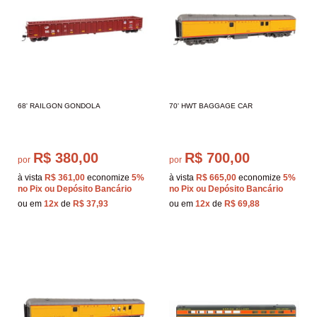
68' RAILGON GONDOLA
70' HWT BAGGAGE CAR
R$ 380,00
R$ 700,00
por
por
à vista
R$ 361,00
economize
5%
à vista
R$ 665,00
economize
5%
no Pix ou Depósito Bancário
no Pix ou Depósito Bancário
ou em
12x
de
R$ 37,93
ou em
12x
de
R$ 69,88