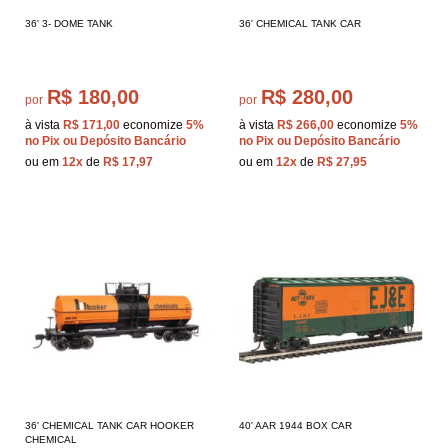
36' 3- DOME TANK
36' CHEMICAL TANK CAR
R$ 180,00
R$ 280,00
por
por
à vista
R$ 171,00
economize
5%
à vista
R$ 266,00
economize
5%
no Pix ou Depósito Bancário
no Pix ou Depósito Bancário
ou em
12x
de
R$ 17,97
ou em
12x
de
R$ 27,95
36' CHEMICAL TANK CAR HOOKER
40' AAR 1944 BOX CAR
CHEMICAL