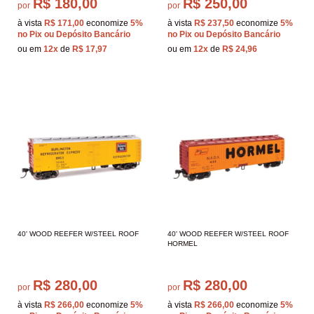
R$ 180,00
R$ 250,00
por
por
à vista
R$ 171,00
economize
5%
à vista
R$ 237,50
economize
5%
no Pix ou Depósito Bancário
no Pix ou Depósito Bancário
ou em
12x
de
R$ 17,97
ou em
12x
de
R$ 24,96
40' WOOD REEFER W/STEEL ROOF
40' WOOD REEFER W/STEEL ROOF
HORMEL
R$ 280,00
R$ 280,00
por
por
à vista
R$ 266,00
economize
5%
à vista
R$ 266,00
economize
5%