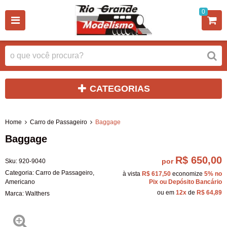
0
CATEGORIAS
Home
Carro de Passageiro
Baggage
Baggage
R$ 650,00
por
Sku:
920-9040
Categoria:
Carro de Passageiro
,
à vista
R$ 617,50
economize
5%
no
Americano
Pix ou Depósito Bancário
ou em
12x
de
R$ 64,89
Marca:
Walthers