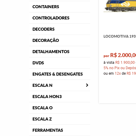
CONTAINERS
CONTROLADORES
DECODERS
LOCOMOTIVA 193 
DECORAÇÃO
DETALHAMENTOS
R$ 2.000,0
por
à vista
R$ 1.900,00
DVDS
5%
no Pix ou Depós
ou em
12x
de
R$ 19
ENGATES & DESENGATES
ESCALA N
ESCALA HON3
ESCALA O
ESCALA Z
FERRAMENTAS