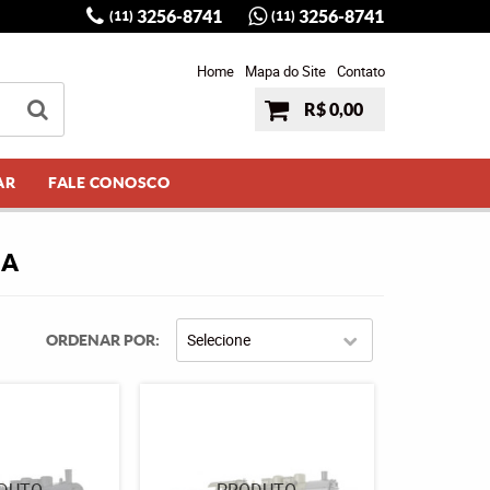
3256-8741
3256-8741
(11)
(11)
Home
Mapa do Site
Contato
R$ 0,00
AR
FALE CONOSCO
IA
Selecione
ORDENAR POR