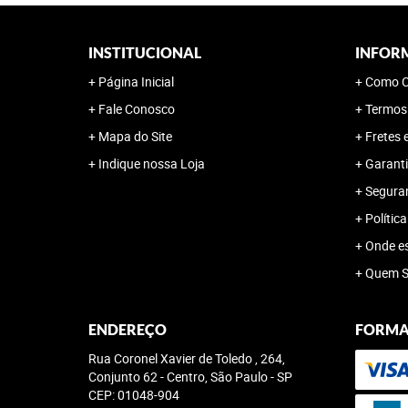
INSTITUCIONAL
INFOR
Página Inicial
Como C
Fale Conosco
Termos
Mapa do Site
Fretes 
Indique nossa Loja
Garanti
Segura
Polític
Onde e
Quem 
ENDEREÇO
FORMA
Rua Coronel Xavier de Toledo , 264,
Conjunto 62
-
Centro, São Paulo
-
SP
CEP: 01048-904