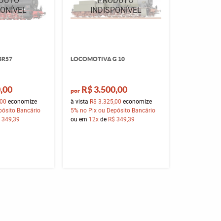
BR57
LOCOMOTIVA G 10
,00
R$ 3.500,00
por
,00
economize
à vista
R$ 3.325,00
economize
pósito Bancário
5%
no Pix ou Depósito Bancário
 349,39
ou em
12x
de
R$ 349,39