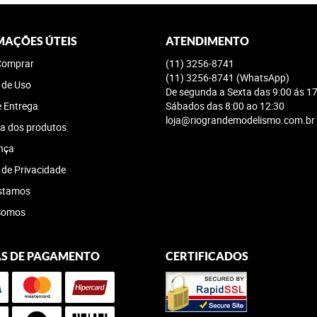
MAÇÕES ÚTEIS
ATENDIMENTO
omprar
(11)
3256-8741
(11)
3256-8741
(WhatsApp)
 de Uso
De segunda a Sexta das 9:00 ás 17
e Entrega
Sábados das 8:00 ao 12:30
loja@riograndemodelismo.com.br
a dos produtos
nça
a de Privacidade
stamos
Somos
S DE PAGAMENTO
CERTIFICADOS