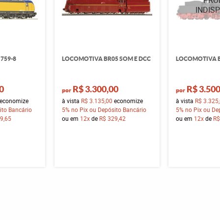
759-8
LOCOMOTIVA BR05 SOM E DCC
LOCOMOTIVA 
0
R$ 3.300,00
R$ 3.500
por
por
economize
à vista
R$ 3.135,00
economize
à vista
R$ 3.325
ito Bancário
5%
no Pix ou Depósito Bancário
5%
no Pix ou De
9,65
ou em
12x
de
R$ 329,42
ou em
12x
de
R$