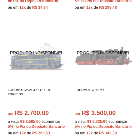
no Pix ou Depósito Bancário
5%
no Pix ou Depósito Bancário
ou em
12x
de
R$ 34,94
ou em
12x
de
R$ 299,48
LOCOMOTIVA AE477 ORIENT
LOCOMOTIVA BR57
EXPRESS
R$ 2.700,00
R$ 3.500,00
por
por
à vista
R$ 2.565,00
economize
à vista
R$ 3.325,00
economize
5%
no Pix ou Depósito Bancário
5%
no Pix ou Depósito Bancário
ou em
12x
de
R$ 269,53
ou em
12x
de
R$ 349,39