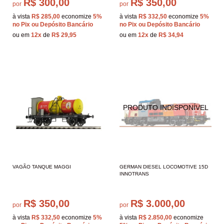
R$ 300,00
R$ 350,00
por
por
à vista
R$ 285,00
economize
5%
à vista
R$ 332,50
economize
5%
no Pix ou Depósito Bancário
no Pix ou Depósito Bancário
ou em
12x
de
R$ 29,95
ou em
12x
de
R$ 34,94
VAGÃO TANQUE MAGGI
GERMAN DIESEL LOCOMOTIVE 15D
INNOTRANS
R$ 350,00
R$ 3.000,00
por
por
à vista
R$ 332,50
economize
5%
à vista
R$ 2.850,00
economize