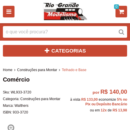
0
CATEGORIAS
Home
Construções para Montar
Telhado e Base
Comércio
R$ 140,00
por
Sku:
WL933-3720
Categoria:
Construções para Montar
à vista
R$ 133,00
economize
5%
no
Pix ou Depósito Bancário
Marca:
Walthers
ou em
12x
de
R$ 13,98
ISBN:
933-3720